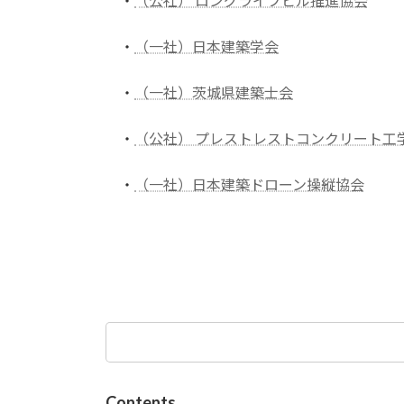
・
（公社） ロングライフビル推進協会
・
（一社）日本建築学会
・
（一社）茨城県建築士会
・
（公社） プレストレストコンクリート工
・
（一社）日本建築ドローン操縦協会
検
索:
Contents