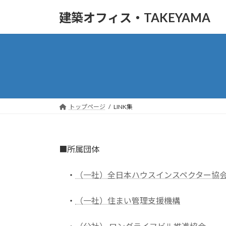
コ
ナ
建築オフィス・TAKEYAMA
ン
ビ
テ
ゲ
ン
ー
ツ
シ
へ
ョ
ス
ン
キ
に
ッ
移
トップページ
LINK集
プ
動
■所属団体
・
（一社）全日本ハウスインスペクター協
・
（一社）住まい管理支援機構